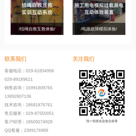
/结绳自救互救体验/
/电路故障模拟体验/
联系我们
关注我们
客服电话：029-61834956
029-89189621
销售咨询：15991809765
13892807136
技术咨询：18681876761
售后服务：029-87550051
客户经理：18509274928
QQ客服：2309176989