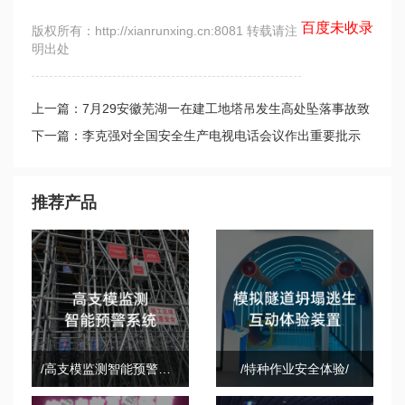
百度未收录
版权所有：http://xianrunxing.cn:8081 转载请注
明出处
上一篇：7月29安徽芜湖一在建工地塔吊发生高处坠落事故致
2人死亡（转载自建筑施工安全）
下一篇：李克强对全国安全生产电视电话会议作出重要批示
推荐产品
/高支模监测智能预警系统/
/特种作业安全体验/