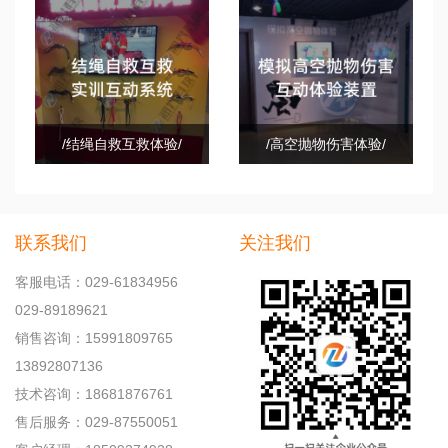
/结绳自救互救体验/
/高空抛物伤害体验/
联系我们
关注我们
客服电话：029-61834956
029-89189621
销售咨询：15991809765
13892807136
技术咨询：18681876761
售后服务：029-87550051