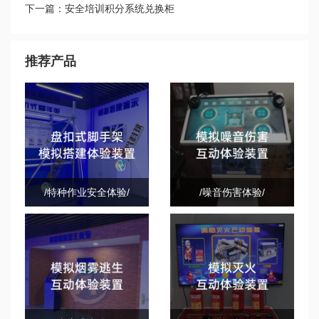
瓶使用不当等于定时炸弹！
下一篇：安全培训积分系统兑换柜
推荐产品
/特种作业安全体验/
/噪音伤害体验/