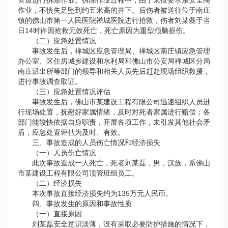
管道进行拆除作业。拆除作业过程中，由于未按要求系安全绳
作业，不慎失足坠到约五米高的井下。后伤者被送往位于南庄
镇的佛山市第一人民医院禅城医院进行抢救，伤者刘某磊于当
日14时许因抢救无效死亡，死亡原因为重型颅脑损伤。
（二）应急处置情况
事故发生后，禅城区应急管理局、禅城区南庄镇应急管理
办公室、区住房城乡建设和水利局和佛山市公安局禅城区分局
南庄派出所等部门的领导和相关人员先后赶赴现场组织救援，
进行事故调查取证。
（三）应急处置情况评估
事故发生后，佛山市某建设工程有限公司迅速组织人员进
行现场处置，抚慰好家属情绪，及时对死者家属进行赔偿；各
部门能较快依据自身职责，开展各项工作，未引发其他社会矛
盾，应急处置评估为及时、有效。
三、事故造成的人员伤亡情况和经济损失
（一）人员伤亡情况
此次事故造成一人死亡，死者刘某磊，男，汉族，系佛山
市某建设工程有限公司顶管班组员工。
（二）经济损失
本次事故直接经济损失约为135万元人民币。
四、事故发生的原因和事故性质
（一）直接原因
刘某磊安全意识淡薄，没有采取必要防护措施的情况下，