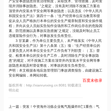
产安全事故隐患排查治理制度，采取技术、管理措施，及时发
现并消除事故隐患。”之规定，没有及时消除不按施工方案在
顶管井内安装水平安全网等事故隐患；以及违反《中华人民共
和国安全生产法》第四十一条：“生产经营单位应当教育和督
促从业人员严格执行本单位的安全生产规章制度和安全操作规
程；并向从业人员如实告知作业场所和工作岗位存在的危险因
素、防范措施以及事故应急措施”之规定，没能及时制止员工
违规冒险作业行为，对事故发生负有责任。
3.甘某豪，作为单位主要负责人，未严格落实《中华人民
共和国安全生产法》第十八条第（五）项：“生产经营单位的
主要负责人对本单位安全生产工作负有下列职责：（ 五）督
促、检查本单位的安全生产工作，及时消除生产安全事故隐
患”的规定，对不按施工方案在顶管井内安装水平安全网等事
故隐患未能及时督促整改，对事故的发生负有责任。
声明：本文根据各地应急管理部门事故调查报告，由建设施工
安全网编辑，本网站转载。
百度未收录
版权所有：http://xianrunxing.cn:8081 转载请注
明出处
上一篇：突发！中资海外冶炼企业氧气瓶爆炸8亡1重伤：气