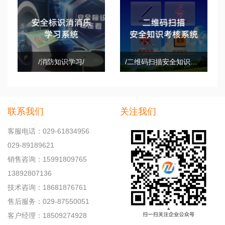
/消防知识学习/
/二维码扫描安全知识考核系统/
联系我们
关注我们
客服电话：029-61834956
029-89189621
销售咨询：15991809765
13892807136
技术咨询：18681876761
售后服务：029-87550051
客户经理：18509274928